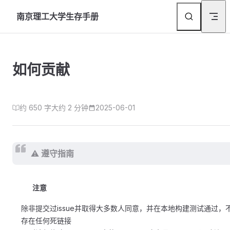
Skip to content
南京理工大学生存手册
如何贡献
约 650 字
大约 2 分钟
2025-06-01
⚠️
遵守指南
注意
除非提交过issue并取得大多数人同意，并在本地构建测试通过，
存在任何死链接