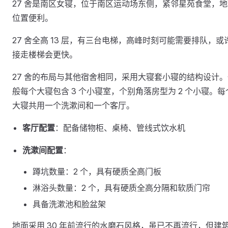
27 舍是南区女寝，位于南区运动场东侧，紧邻星苑食堂，地
位置便利。
27 舍全高 13 层，有三台电梯，高峰时刻可能需要排队，或
接走楼梯会更快。
27 舍的布局与其他宿舍相同，采用大寝套小寝的结构设计。
般每个大寝包含 3 个小寝室，个别角落房型为 2 个小寝。每
大寝共用一个洗漱间和一个客厅。
客厅配置
：配备储物柜、桌椅、管线式饮水机
洗漱间配置
：
蹲坑数量：2 个，具有硬质全高门板
淋浴头数量：2 个，具有硬质全高分隔和软质门帘
具备洗漱池和脸盆架
地面采用 30 年前流行的水磨石风格，虽已不再流行，但建